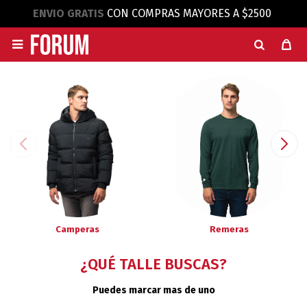
ENVIO GRATIS
CON COMPRAS MAYORES A $2500

Camperas
Remeras
¿QUÉ TALLE BUSCAS?
Puedes marcar mas de uno