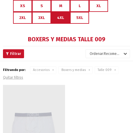
XS
S
M
L
XL
2XL
3XL
4XL
5XL
BOXERS Y MEDIAS TALLE 009
Recomendados
Filtrando por:
Accesorios
Boxers y medias
Talle 009
Quitar filtros