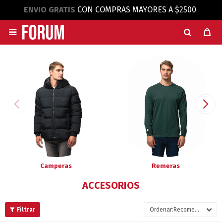
ENVIO GRATIS
CON COMPRAS MAYORES A $2500

Camperas
Remeras
ACCESORIOS
Recomendados