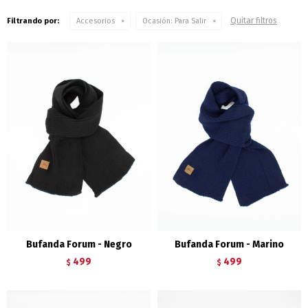
Quitar filtros
Filtrando por:
Accesorios
Ocasión:
Para Salir
Bufanda Forum - Negro
Bufanda Forum - Marino
499
499
$
$