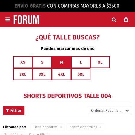
ENVIO GRATIS
CON COMPRAS MAYORES A $2500

¿QUÉ TALLE BUSCAS?
Puedes marcar mas de uno
XS
S
M
L
XL
2XL
3XL
4XL
5XL
SHORTS DEPORTIVOS TALLE 004
Recomendados
Filtrando por:
Linea deportiva
Shorts deportivos
Quitar filtros
Talle 004