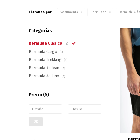
Filtrando por:
Vestimenta
Bermudas
Bermuda Clás
Categorías
Bermuda Clásica
(5)
Bermuda Cargo
(6)
Bermuda Trekking
(6)
Bermuda de Jean
(3)
Bermuda de Lino
(3)
Precio
($)
OK
Bermu