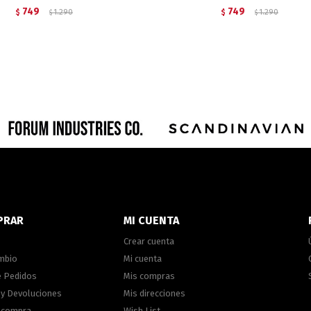
749
749
$
1.290
$
1.290
$
$
PRAR
MI CUENTA
Crear cuenta
ambio
Mi cuenta
e Pedidos
Mis compras
 y Devoluciones
Mis direcciones
e compra
Wish List