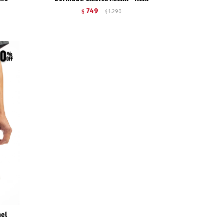
749
$
1.290
$
el