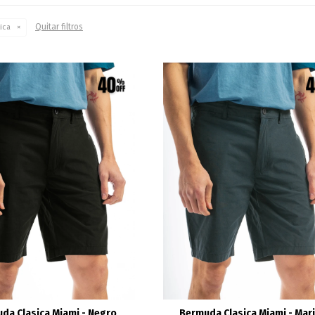
Quitar filtros
ica
da Clasica Miami - Negro
Bermuda Clasica Miami - Mar