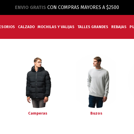
ENVIO GRATIS
CON COMPRAS MAYORES A $2500
ESORIOS
CALZADO
MOCHILAS Y VALIJAS
TALLES GRANDES
REBAJAS
P
Camperas
Buzos