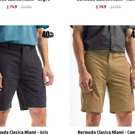
749
749
$
1.290
$
1.290
$
$
uda Clasica Miami - Gris
Bermuda Clasica Miami - Cam