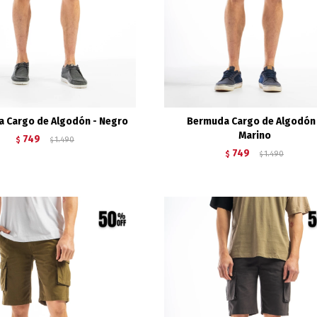
 Cargo de Algodón - Negro
Bermuda Cargo de Algodón
Marino
749
$
1.490
$
749
$
1.490
$