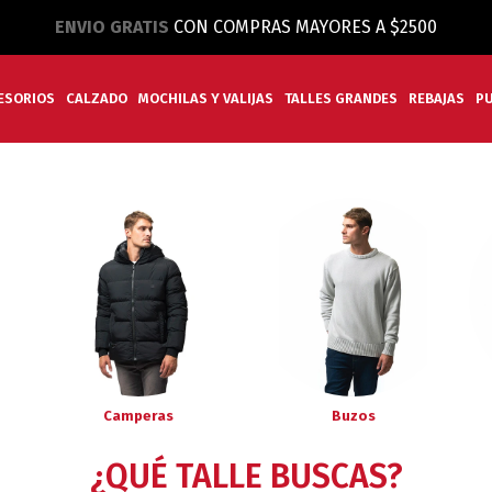
ENVIO GRATIS
CON COMPRAS MAYORES A $2500
ESORIOS
CALZADO
MOCHILAS Y VALIJAS
TALLES GRANDES
REBAJAS
P
Camperas
Buzos
¿QUÉ TALLE BUSCAS?