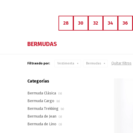
28
30
32
34
36
BERMUDAS
Quitar filtros
Filtrando por:
Vestimenta
Bermudas
Categorías
Bermuda Clásica
(5)
Bermuda Cargo
(6)
Bermuda Trekking
(6)
Bermuda de Jean
(3)
Bermuda de Lino
(3)