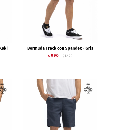
Kaki
Bermuda Track con Spandex - Gris
990
$
1.490
$