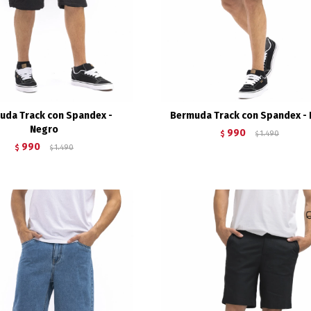
uda Track con Spandex -
Bermuda Track con Spandex - 
Negro
990
$
1.490
$
990
$
1.490
$