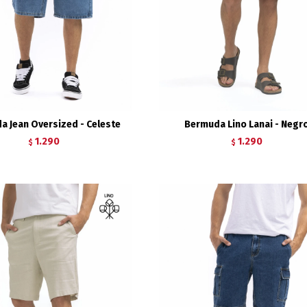
a Jean Oversized - Celeste
Bermuda Lino Lanai - Negr
1.290
1.290
$
$