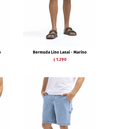
o
Bermuda Lino Lanai - Marino
1.290
$