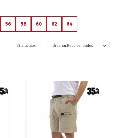
56
58
60
62
64
23 artículos
Recomendados