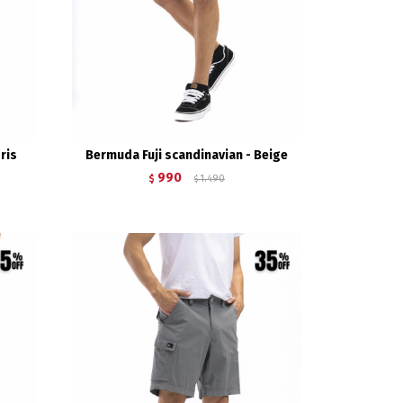
ris
Bermuda Fuji scandinavian - Beige
990
$
1.490
$