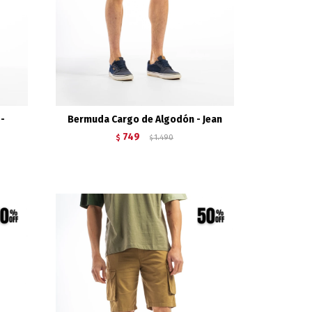
 -
Bermuda Cargo de Algodón - Jean
749
$
1.490
$