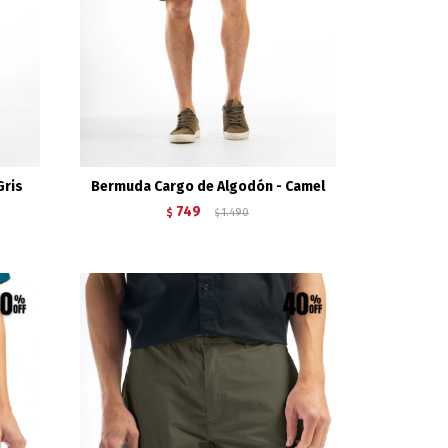
Gris
Bermuda Cargo de Algodón - Camel
749
$
1.490
$