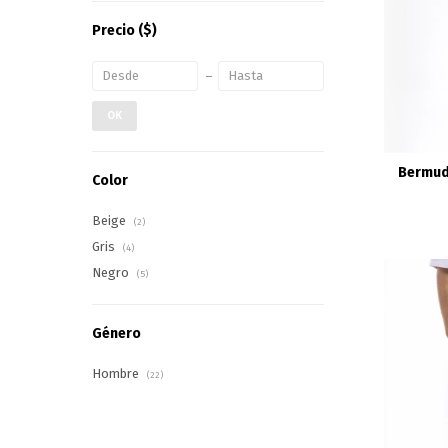
Precio
($)
OK
Bermuda
Color
Beige
(2)
Gris
(4)
Negro
(5)
Género
Hombre
(22)