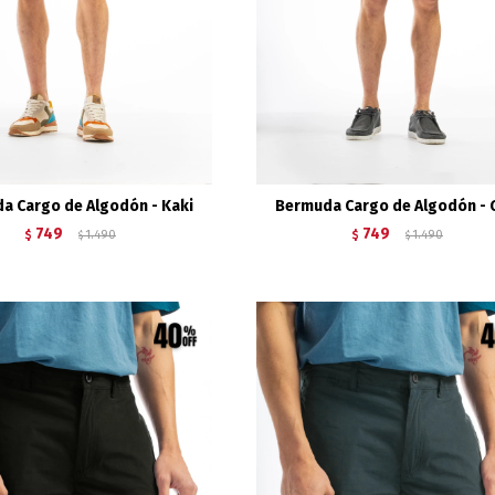
a Cargo de Algodón - Kaki
Bermuda Cargo de Algodón - 
749
749
$
1.490
$
1.490
$
$