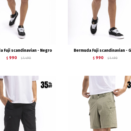
 Fuji scandinavian - Negro
Bermuda Fuji scandinavian - G
990
990
$
1.490
$
1.490
$
$