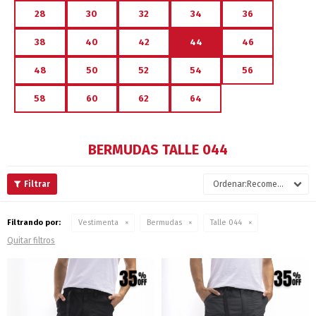
28
30
32
34
36
38
40
42
44
46
48
50
52
54
56
58
60
62
64
BERMUDAS TALLE 044
Recomendados
Filtrando por:
Vestimenta
Bermudas
Talle 044
Quitar filtros