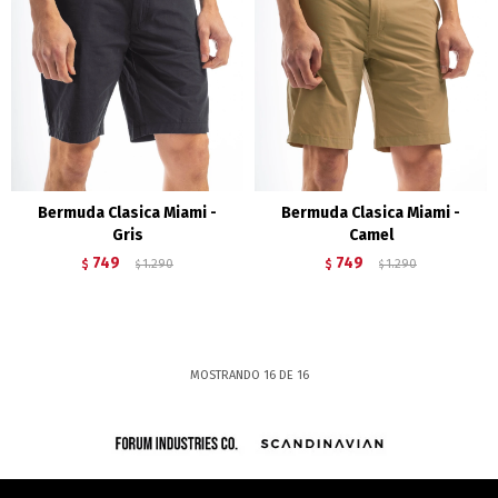
Bermuda Clasica Miami -
Bermuda Clasica Miami -
Gris
Camel
749
749
$
1.290
$
1.290
$
$
MOSTRANDO
16
DE
16