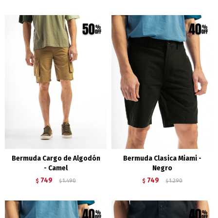
Bermuda Cargo de Algodón
Bermuda Clasica Miami -
- Camel
Negro
749
749
$
1.490
$
1.290
$
$