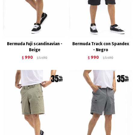
Bermuda Fuji scandinavian -
Bermuda Track con Spandex
Beige
- Negro
990
990
$
1.490
$
1.490
$
$