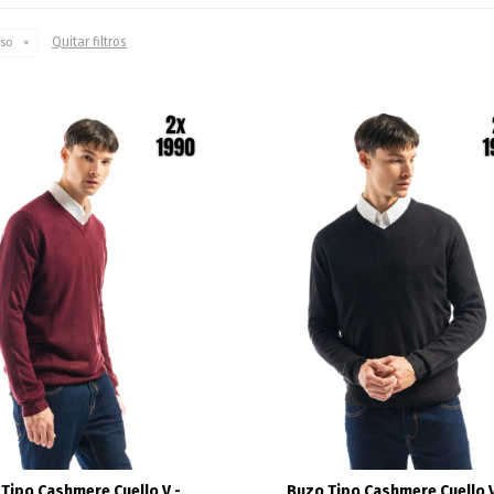
Quitar filtros
iso
Tipo Cashmere Cuello V -
Buzo Tipo Cashmere Cuello V