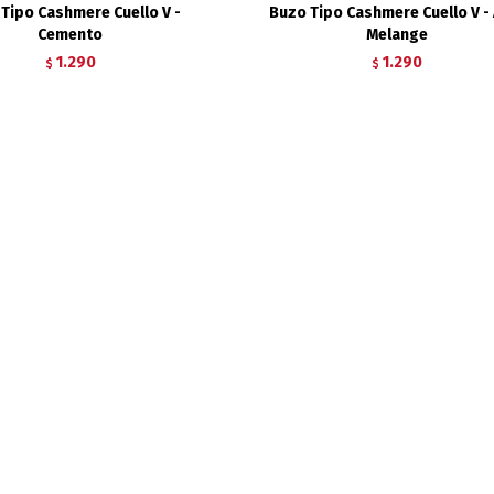
Tipo Cashmere Cuello V -
Buzo Tipo Cashmere Cuello V -
Cemento
Melange
1.290
1.290
$
$