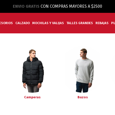
ENVIO GRATIS
CON COMPRAS MAYORES A $2500
ESORIOS
CALZADO
MOCHILAS Y VALIJAS
TALLES GRANDES
REBAJAS
P
Camperas
Buzos