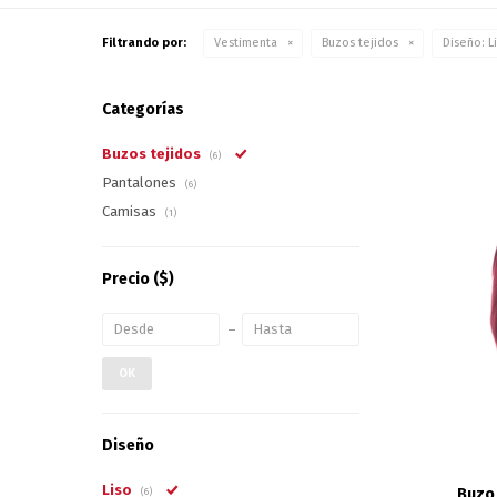
Filtrando por:
Vestimenta
Buzos tejidos
Diseño:
L
Categorías
Buzos tejidos
(6)
Pantalones
(6)
Camisas
(1)
Precio
($)
OK
Diseño
Liso
Buzo 
(6)