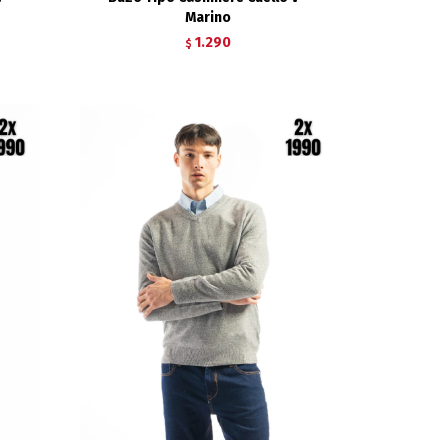
Marino
1.290
$