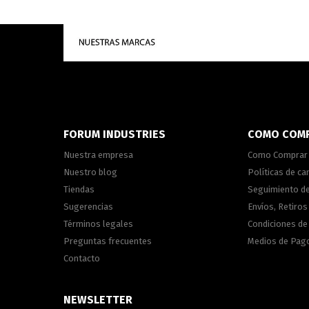
FORUM INDUSTRIES
COMO COM
Nuestra empresa
Como Comprar
Nuestro blog
Políticas de c
Tiendas
Seguimiento d
Sugerencias
Envíos, Retiros
Términos legales
Condiciones d
Preguntas frecuentes
Medios de Pag
Contacto
NEWSLETTER