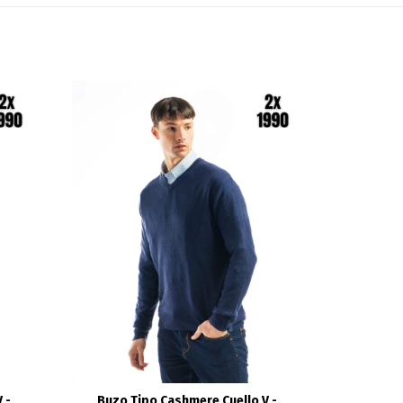
 -
Buzo Tipo Cashmere Cuello V -