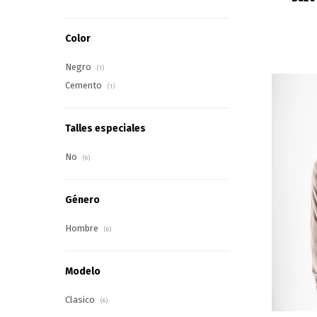
Color
Negro
(1)
Cemento
(1)
Talles especiales
No
(6)
Género
Hombre
(6)
Modelo
Clasico
(6)