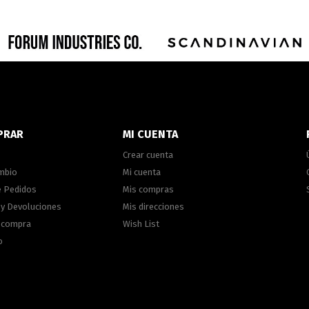
PRAR
MI CUENTA
Crear cuenta
ambio
Mi cuenta
e Pedidos
Mis compras
 y Devoluciones
Mis direcciones
e compra
Wish List
o