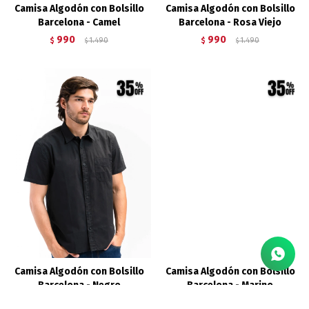
Camisa Algodón con Bolsillo
Camisa Algodón con Bolsillo
Barcelona - Camel
Barcelona - Rosa Viejo
990
990
$
1.490
$
1.490
$
$
Camisa Algodón con Bolsillo
Camisa Algodón con Bolsillo
Barcelona - Negro
Barcelona - Marino
990
990
$
1.490
$
1.490
$
$