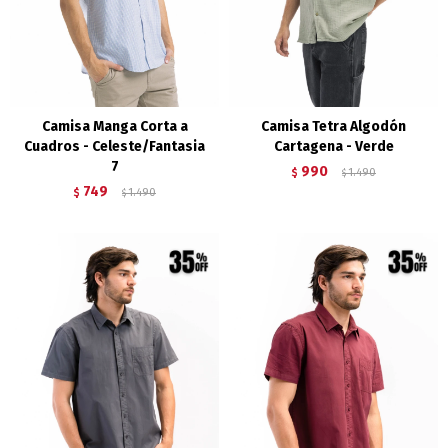
Camisa Manga Corta a
Camisa Tetra Algodón
Cuadros - Celeste/Fantasia
Cartagena - Verde
7
990
$
1.490
$
749
$
1.490
$