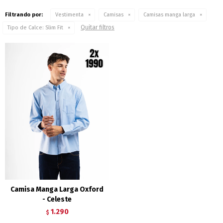
Filtrando por:
Vestimenta
Camisas
Camisas manga larga
Quitar filtros
Tipo de Calce:
Slim Fit
Camisa Manga Larga Oxford
- Celeste
1.290
$