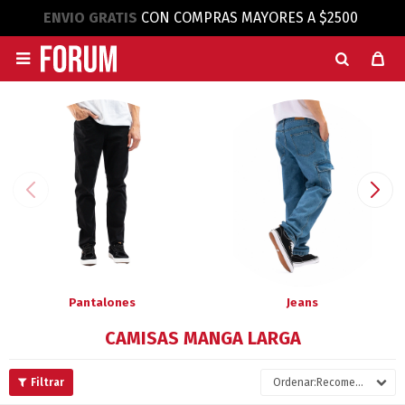
ENVIO GRATIS
CON COMPRAS MAYORES A $2500

Pantalones
Jeans
CAMISAS MANGA LARGA
Recomendados