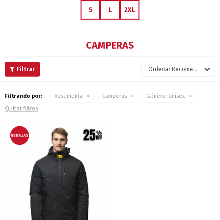
S
L
2XL
CAMPERAS
Recomendados
Filtrando por:
Vestimenta
Camperas
Género:
Unisex
Quitar filtros