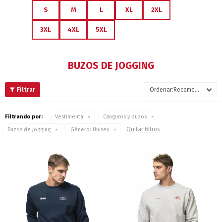
S
M
L
XL
2XL
3XL
4XL
5XL
BUZOS DE JOGGING
Recomendados
Filtrando por:
Vestimenta
Canguros y buzos
Quitar filtros
Buzos de Jogging
Género:
Unisex