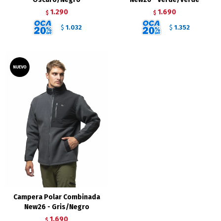
1.290
1.690
$
$
1.032
1.352
$
$
Campera Polar Combinada
New26 - Gris/Negro
1.690
$