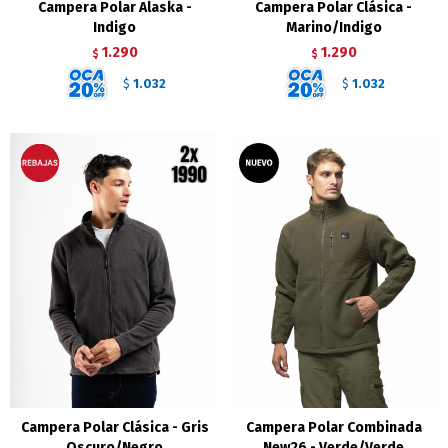
Campera Polar Alaska -
Campera Polar Clásica -
Indigo
Marino/Indigo
1.290
1.290
$
$
1.032
1.032
$
$
Campera Polar Clásica - Gris
Campera Polar Combinada
Oscuro/Negro
New26 - Verde/Verde