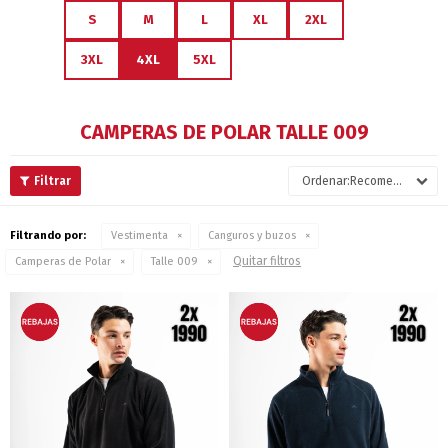
S
M
L
XL
2XL
3XL
4XL
5XL
CAMPERAS DE POLAR TALLE 009
Recomendados
Filtrando por:
Vestimenta
Canguros y buzos
Quitar filtros
Camperas de Polar
Talle 009