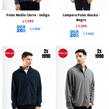
Polar Medio Cierre - Indigo
Campera Polar Alaska -
Negro
1.290
$
1.290
$
1.032
$
1.032
$