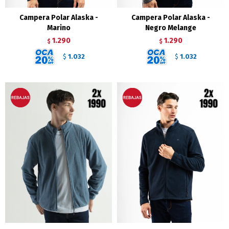
Campera Polar Alaska -
Campera Polar Alaska -
Marino
Negro Melange
1.290
1.290
$
$
1.032
1.032
$
$