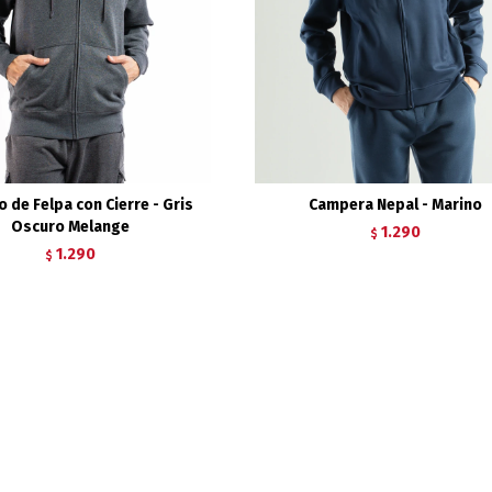
 de Felpa con Cierre - Gris
Campera Nepal - Marino
Oscuro Melange
1.290
$
1.290
$