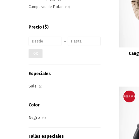
Camperas de Polar
(16)
Precio
($)
Cang
OK
Especiales
Sale
(6)
Color
Negro
(1)
Talles especiales