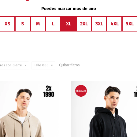
Puedes marcar mas de uno
XS
S
M
L
XL
2XL
3XL
4XL
5XL
Quitar filtros
ros con Cierre
Talle 006