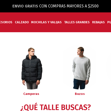
ENVIO GRATIS
CON COMPRAS MAYORES A $2500
ESORIOS
CALZADO
MOCHILAS Y VALIJAS
TALLES GRANDES
REBAJAS
P
Camperas
Buzos
¿QUÉ TALLE BUSCAS?