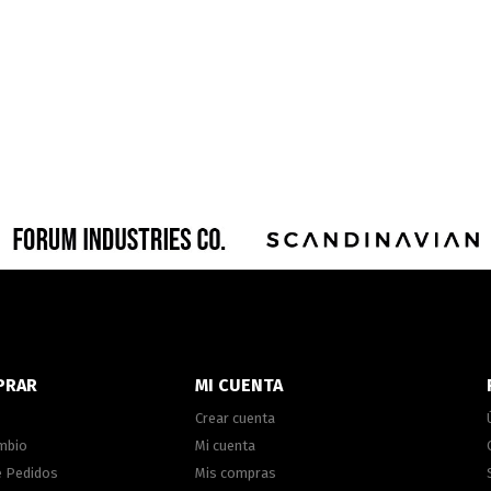
PRAR
MI CUENTA
Crear cuenta
ambio
Mi cuenta
e Pedidos
Mis compras