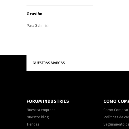
Ocasión
Para Salir
(4)
FORUM INDUSTRIES
COMO COM
Nuestra empresa
Como Comprar
Nuestro blog
Políticas de c
Tiendas
Seguimiento d