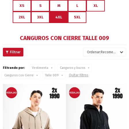
XS
S
M
L
XL
2XL
3XL
4XL
5XL
CANGUROS CON CIERRE TALLE 009
Recomendados
Filtrando por:
Vestimenta
Canguros y buzos
Quitar filtros
Canguros con Cierre
Talle 009