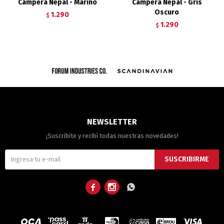
Campera Nepal - Marino
Campera Nepal - Gris
Oscuro
1.290
$
1.290
$
NEWSLETTER
¡Suscribite y recibí todas nuestras novedades!
SUSCRIBIRME


