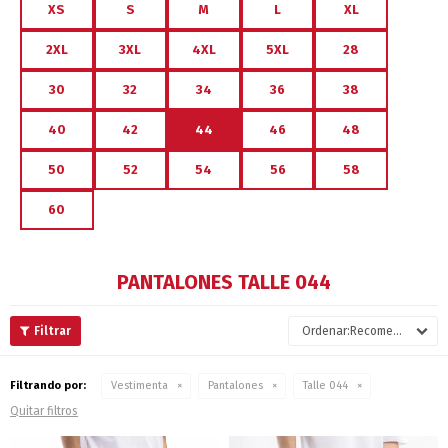
XS
S
M
L
XL
2XL
3XL
4XL
5XL
28
30
32
34
36
38
40
42
44
46
48
50
52
54
56
58
60
PANTALONES TALLE 044
Recomendados
Filtrando por:
Vestimenta
Pantalones
Talle 044
Quitar filtros