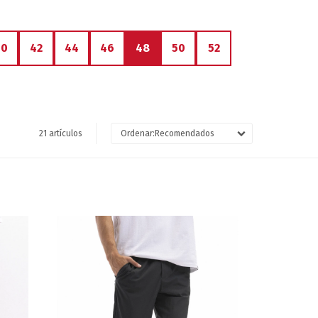
40
42
44
46
48
50
52
21 artículos
Recomendados