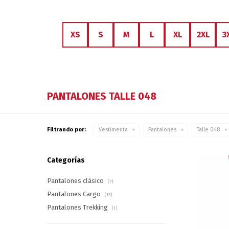
XS
S
M
L
XL
2XL
3
PANTALONES TALLE 048
Filtrando por:
Vestimenta
Pantalones
Talle 048
Categorías
Pantalones clásico
(7)
Pantalones Cargo
(13)
Pantalones Trekking
(1)