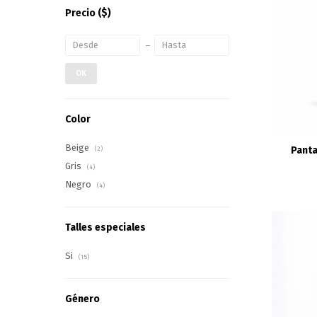
Precio
($)
OK
Color
Beige
Panta
(2)
Gris
(4)
Negro
(4)
Talles especiales
Si
(15)
Género