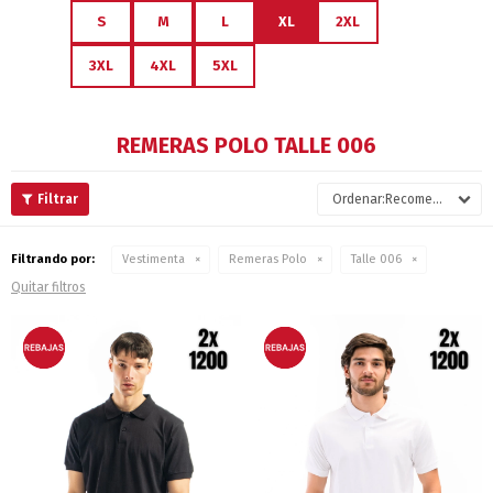
S
M
L
XL
2XL
3XL
4XL
5XL
REMERAS POLO TALLE 006
Recomendados
Filtrando por:
Vestimenta
Remeras Polo
Talle 006
Quitar filtros