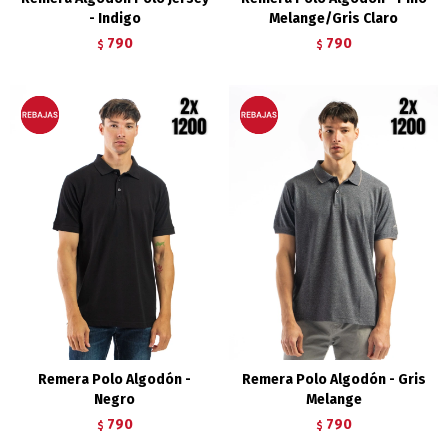
- Indigo
Melange/Gris Claro
790
790
$
$
Remera Polo Algodón -
Remera Polo Algodón - Gris
Negro
Melange
790
790
$
$