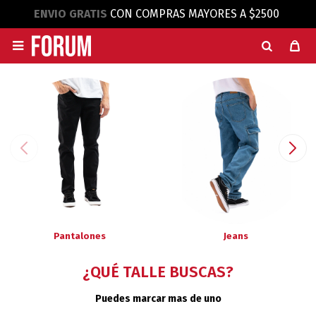
ENVIO GRATIS
CON COMPRAS MAYORES A $2500

Pantalones
Jeans
¿QUÉ TALLE BUSCAS?
Puedes marcar mas de uno