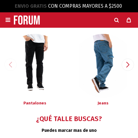
ENVIO GRATIS
CON COMPRAS MAYORES A $2500

Pantalones
Jeans
¿QUÉ TALLE BUSCAS?
Puedes marcar mas de uno