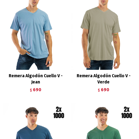
Remera Algodón Cuello V -
Remera Algodón Cuello V -
Jean
Verde
690
690
$
$