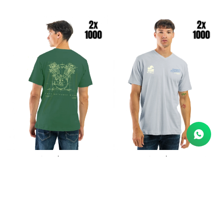
Remera Algodón Estampada
Remera Algodón Estampada
Cuello V - Verde y Amarillo
Cuello V - Celeste y Crema
690
690
$
$