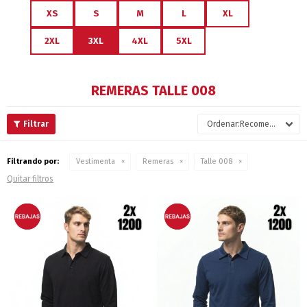
XS
S
M
L
XL
2XL
3XL
4XL
5XL
REMERAS TALLE 008
Recomendados
Filtrando por:
Vestimenta
Remeras
Talle 008
Quitar filtros