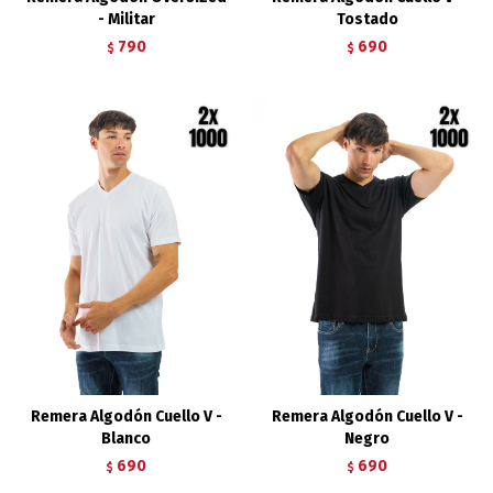
- Militar
Tostado
790
690
$
$
Remera Algodón Cuello V -
Remera Algodón Cuello V -
Blanco
Negro
690
690
$
$