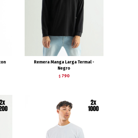
con
Remera Manga Larga Termal -
Negro
790
$