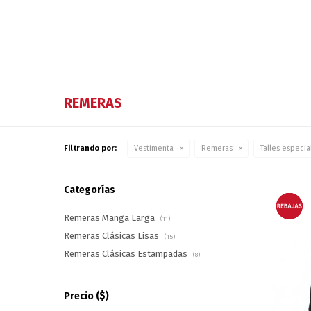
REMERAS
Filtrando por:
Vestimenta
Remeras
Talles especia
Categorías
Remeras Manga Larga
(11)
Remeras Clásicas Lisas
(15)
Remeras Clásicas Estampadas
(8)
Precio
($)