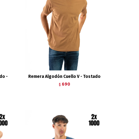
do -
Remera Algodón Cuello V - Tostado
690
$