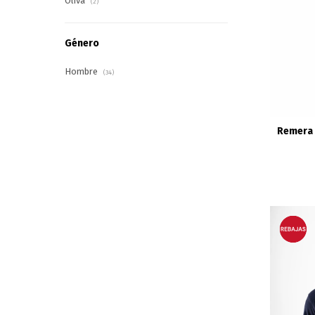
Oliva
(2)
Género
Hombre
(34)
Remera 