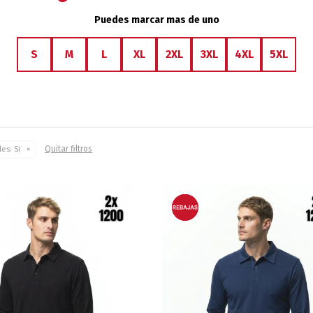
Puedes marcar mas de uno
S
M
L
XL
2XL
3XL
4XL
5XL
Quitar filtros
les:
Si