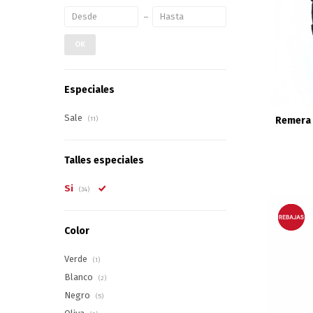
OK
Especiales
Sale
Remera 
(11)
Talles especiales
Si
(34)
Color
Verde
(1)
Blanco
(2)
Negro
(5)