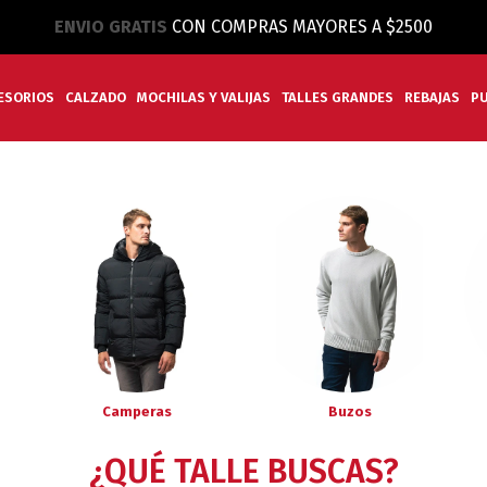
ENVIO GRATIS
CON COMPRAS MAYORES A $2500
ESORIOS
CALZADO
MOCHILAS Y VALIJAS
TALLES GRANDES
REBAJAS
P
Camperas
Buzos
¿QUÉ TALLE BUSCAS?