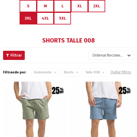
S
M
L
XL
2XL
3XL
4XL
5XL
SHORTS TALLE 008
Recomendados
Quitar filtros
Filtrando por:
Vestimenta
Shorts
Talle 008