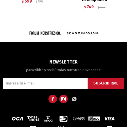
599
$
790
$
749
$
990
$
NEWSLETTER
¡Suscribite y recibí todas nuestras novedades!
SUSCRIBIRME


