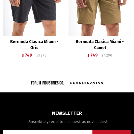
Bermuda Clasica Miami -
Bermuda Clasica Miami -
Gris
Camel
749
749
$
1.290
$
1.290
$
$
NEWSLETTER
¡Suscribite y recibí todas nuestras novedades!