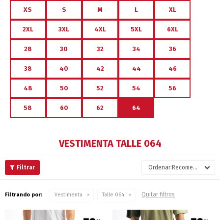
XS
S
M
L
XL
2XL
3XL
4XL
5XL
6XL
28
30
32
34
36
38
40
42
44
46
48
50
52
54
56
58
60
62
64
VESTIMENTA TALLE 064
Recomendados
Quitar filtros
Filtrando por:
Vestimenta
Talle 064