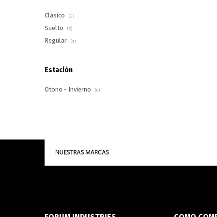
Clásico
(2)
Suelto
(3)
Regular
(1)
Estación
Otoño - Invierno
(6)
FORUM INDUSTRIES
COMO COM