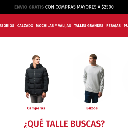
ENVIO GRATIS
CON COMPRAS MAYORES A $2500
ESORIOS
CALZADO
MOCHILAS Y VALIJAS
TALLES GRANDES
REBAJAS
P
Camperas
Buzos
¿QUÉ TALLE BUSCAS?