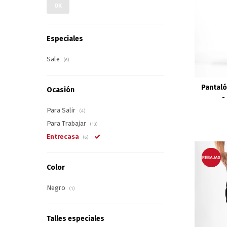
OK
Especiales
Sale
(6)
Pantaló
Ocasión
-
Para Salir
(4)
Para Trabajar
(13)
Entrecasa
(6)
Color
Negro
(1)
Talles especiales