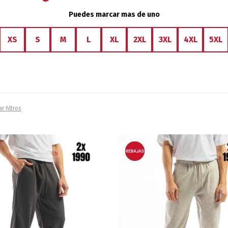
Puedes marcar mas de uno
XS
S
M
L
XL
2XL
3XL
4XL
5XL
r filtros