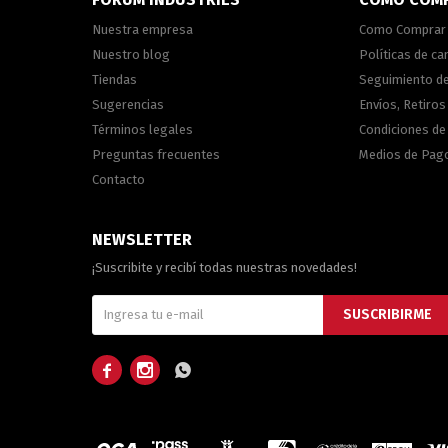
Nuestra empresa
Como Comprar
Nuestro blog
Políticas de c
Tiendas
Seguimiento d
Sugerencias
Envíos, Retiros
Términos legales
Condiciones d
Preguntas frecuentes
Medios de Pag
Contacto
NEWSLETTER
¡Suscribite y recibí todas nuestras novedades!
SUSCRIBIRME


