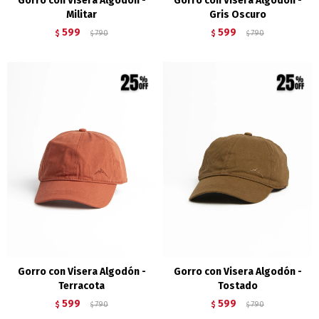
Gorro con Visera Algodón -
Gorro con Visera Algodón -
Militar
Gris Oscuro
599
599
$
790
$
790
$
$
Gorro con Visera Algodón -
Gorro con Visera Algodón -
Terracota
Tostado
599
599
$
790
$
790
$
$