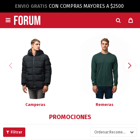
ENVIO GRATIS
CON COMPRAS MAYORES A $2500

Camperas
Remeras
PROMOCIONES
Recomendados