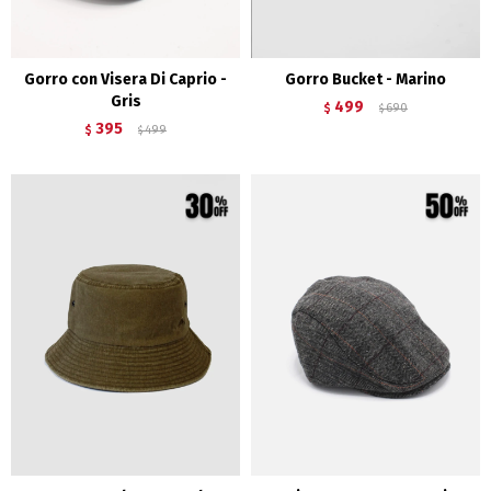
Gorro con Visera Di Caprio -
Gorro Bucket - Marino
Gris
499
$
690
$
395
$
499
$