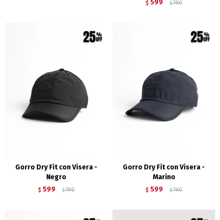
599
$
790
$
Gorro Dry Fit con Visera -
Gorro Dry Fit con Visera -
Negro
Marino
599
599
$
790
$
790
$
$