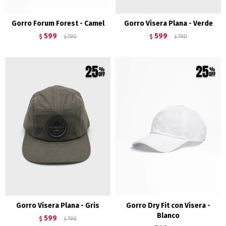
Gorro Forum Forest - Camel
Gorro Visera Plana - Verde
599
599
$
790
$
790
$
$
Gorro Visera Plana - Gris
Gorro Dry Fit con Visera -
Blanco
599
$
790
$