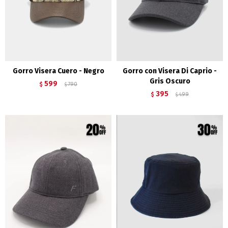
Gorro Visera Cuero - Negro
Gorro con Visera Di Caprio -
Gris Oscuro
599
$
790
$
395
$
499
$