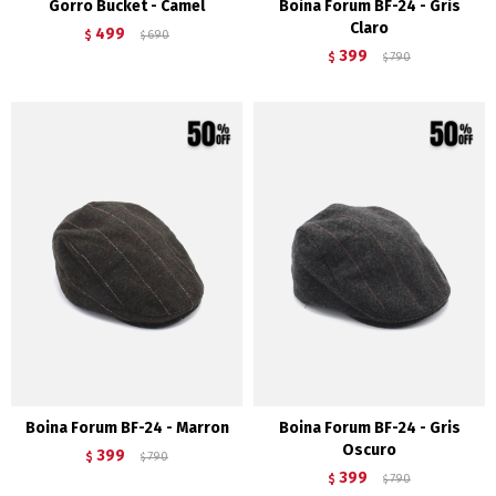
Gorro Bucket - Camel
Boina Forum BF-24 - Gris
Claro
499
$
690
$
399
$
790
$
Boina Forum BF-24 - Marron
Boina Forum BF-24 - Gris
Oscuro
399
$
790
$
399
$
790
$