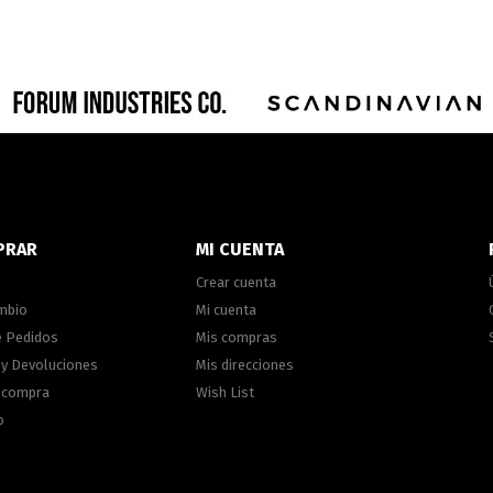
PRAR
MI CUENTA
Crear cuenta
ambio
Mi cuenta
e Pedidos
Mis compras
 y Devoluciones
Mis direcciones
e compra
Wish List
o