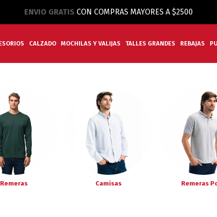
ENVIO GRATIS
CON COMPRAS MAYORES A $2500
ESORIOS
CALZADO
MOCHILAS Y VALIJAS
TALLES GRANDES
REBAJAS
P
Remeras
Camisas
Remeras P