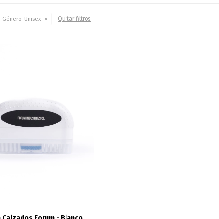
Quitar filtros
Género:
Unisex
a Calzados Forum - Blanco