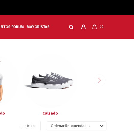
UNTOS FORUM
MAYORISTAS
0
$
olo
Calzado
1 artículo
Recomendados