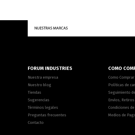
FORUM INDUSTRIES
COMO COM
Nuestra empresa
Como Comprar
Nuestro blog
Políticas de c
Tiendas
Seguimiento d
Sugerencias
Envíos, Retiros
Términos legales
Condiciones d
Preguntas frecuentes
Medios de Pag
Contacto