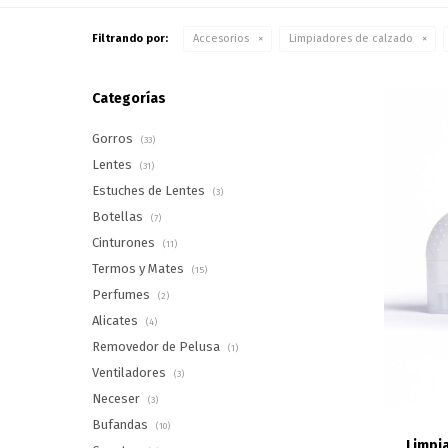
Filtrando por:
Accesorios
Limpiadores de calzado
Categorías
Gorros
(33)
Lentes
(31)
Estuches de Lentes
(3)
Botellas
(7)
Cinturones
(11)
Termos y Mates
(15)
Perfumes
(2)
Alicates
(4)
Removedor de Pelusa
(1)
Ventiladores
(3)
Neceser
(3)
Bufandas
(10)
Limpi