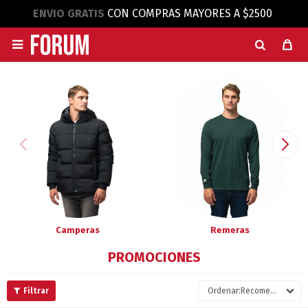
ENVIO GRATIS
CON COMPRAS MAYORES A $2500

Camperas
Remeras
PROMOCIONES
Recomendados