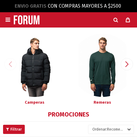
ENVIO GRATIS
CON COMPRAS MAYORES A $2500

Camperas
Remeras
PROMOCIONES
Recomendados