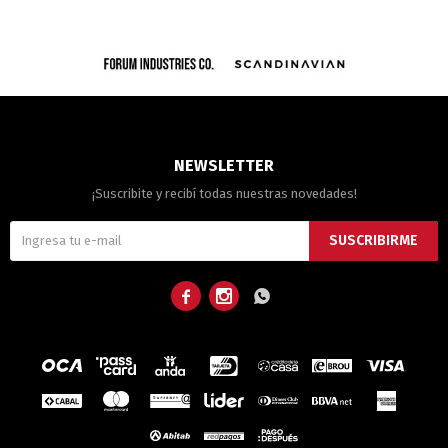
NEWSLETTER
¡Suscribite y recibí todas nuestras novedades!
SUSCRIBIRME


