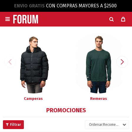
ENVIO GRATIS
CON COMPRAS MAYORES A $2500

Camperas
Remeras
PROMOCIONES
Recomendados