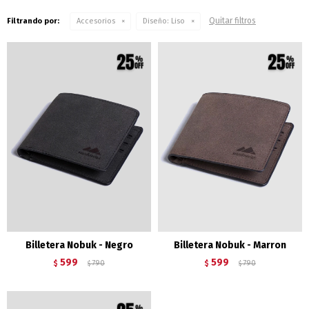
Quitar filtros
Filtrando por:
Accesorios
Diseño:
Liso
Billetera Nobuk - Negro
Billetera Nobuk - Marron
599
599
$
790
$
790
$
$