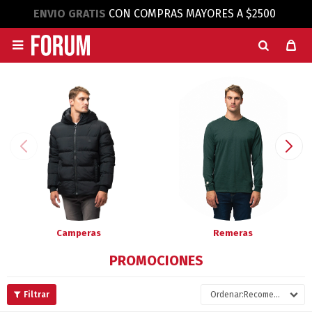
ENVIO GRATIS
CON COMPRAS MAYORES A $2500

Camperas
Remeras
PROMOCIONES
Recomendados