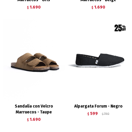
1.690
1.690
$
$
Sandalia con Velcro
Alpargata Forum - Negro
Marruecos - Taupe
599
$
790
$
1.690
$