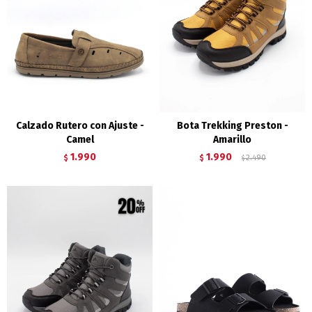
Calzado Rutero con Ajuste -
Bota Trekking Preston -
Camel
Amarillo
1.990
1.990
$
$
2.490
$