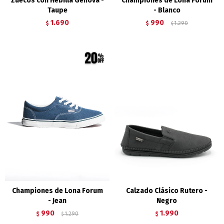
Zuecos con Hebilla Genova -
Championes de Lona Forum
Taupe
- Blanco
1.690
990
$
$
1.290
$
Championes de Lona Forum
Calzado Clásico Rutero -
- Jean
Negro
990
1.990
$
1.290
$
$