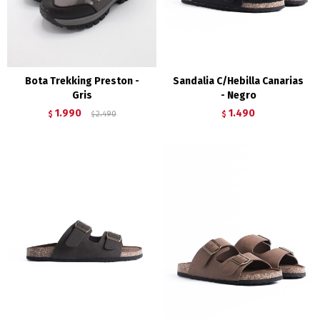
Bota Trekking Preston -
Sandalia C/Hebilla Canarias
Gris
- Negro
1.990
1.490
$
2.490
$
$