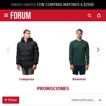
ENVIO GRATIS
CON COMPRAS MAYORES A $2500

Camperas
Remeras
PROMOCIONES
Recomendados