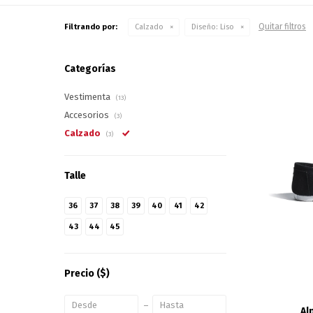
Quitar filtros
Filtrando por:
Calzado
Diseño:
Liso
Categorías
Vestimenta
(13)
Accesorios
(3)
Calzado
(3)
Talle
36
37
38
39
40
41
42
43
44
45
Precio
($)
Al