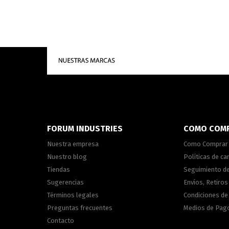
FORUM INDUSTRIES
COMO COM
Nuestra empresa
Como Comprar
Nuestro blog
Políticas de c
Tiendas
Seguimiento d
Sugerencias
Envíos, Retiros
Términos legales
Condiciones d
Preguntas frecuentes
Medios de Pag
Contacto