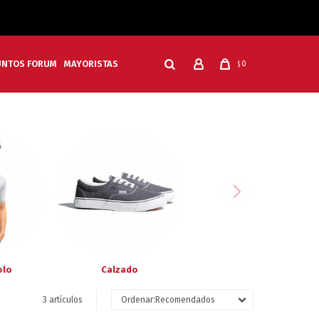
UNTOS FORUM
MAYORISTAS
0
$
olo
Calzado
3 artículos
Recomendados