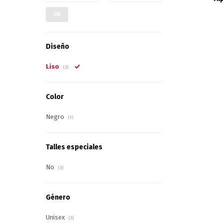
OK
Diseño
Liso
(3)
Color
Negro
(1)
Talles especiales
No
(3)
Género
Unisex
(3)