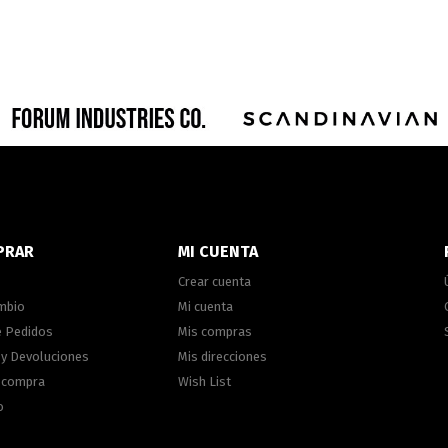
PRAR
MI CUENTA
Crear cuenta
ambio
Mi cuenta
e Pedidos
Mis compras
 y Devoluciones
Mis direcciones
e compra
Wish List
o