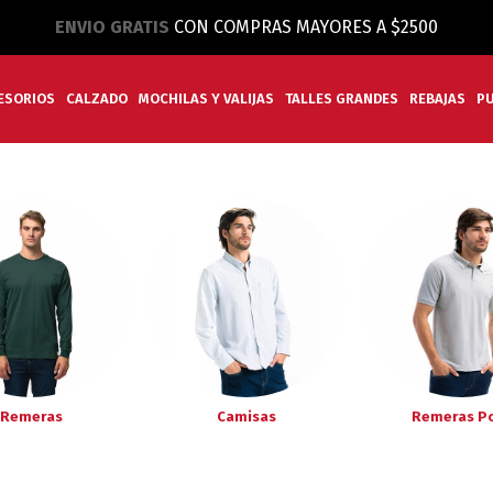
ENVIO GRATIS
CON COMPRAS MAYORES A $2500
ESORIOS
CALZADO
MOCHILAS Y VALIJAS
TALLES GRANDES
REBAJAS
P
Remeras
Camisas
Remeras P