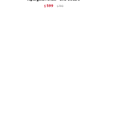
599
$
790
$