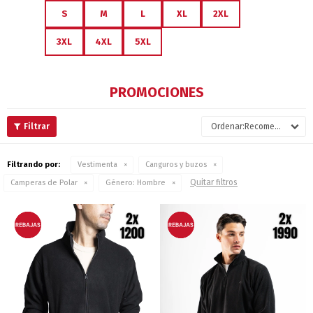
S
M
L
XL
2XL
3XL
4XL
5XL
PROMOCIONES
Recomendados
Filtrando por:
Vestimenta
Canguros y buzos
Quitar filtros
Camperas de Polar
Género:
Hombre