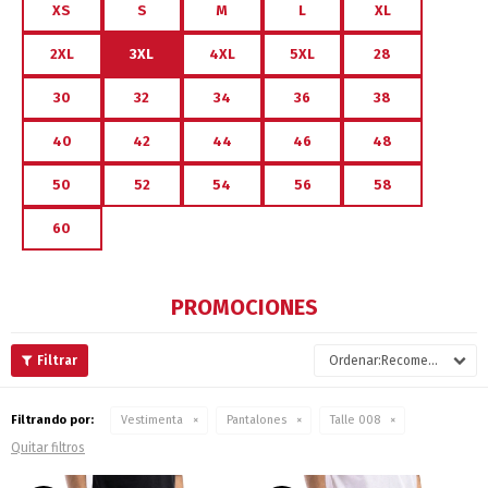
XS
S
M
L
XL
2XL
3XL
4XL
5XL
28
30
32
34
36
38
40
42
44
46
48
50
52
54
56
58
60
PROMOCIONES
Recomendados
Filtrando por:
Vestimenta
Pantalones
Talle 008
Quitar filtros