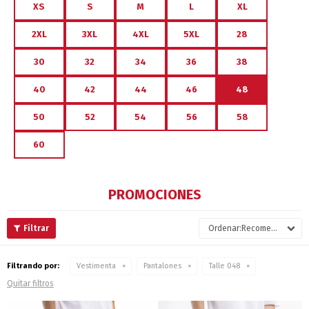
XS
S
M
L
XL
2XL
3XL
4XL
5XL
28
30
32
34
36
38
40
42
44
46
48
50
52
54
56
58
60
PROMOCIONES
Recomendados
Filtrando por:
Vestimenta
Pantalones
Talle 048
Quitar filtros