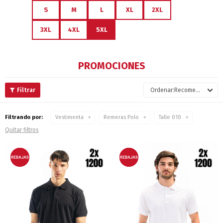
S
M
L
XL
2XL
3XL
4XL
5XL
PROMOCIONES
Recomendados
Filtrando por:
Vestimenta
Remeras Polo
Talle 010
Quitar filtros