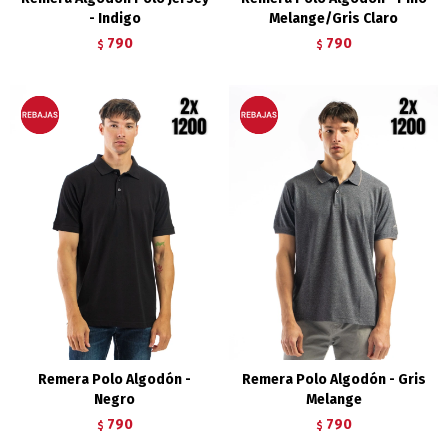
- Indigo
Melange/Gris Claro
790
790
$
$
Remera Polo Algodón -
Remera Polo Algodón - Gris
Negro
Melange
790
790
$
$