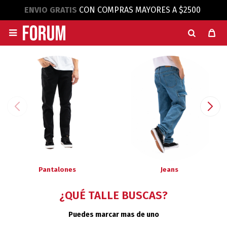
ENVIO GRATIS
CON COMPRAS MAYORES A $2500

Pantalones
Jeans
¿QUÉ TALLE BUSCAS?
Puedes marcar mas de uno