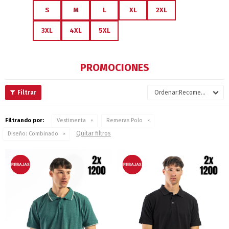
S
M
L
XL
2XL
3XL
4XL
5XL
PROMOCIONES
Recomendados
Filtrando por:
Vestimenta
Remeras Polo
Quitar filtros
Diseño:
Combinado