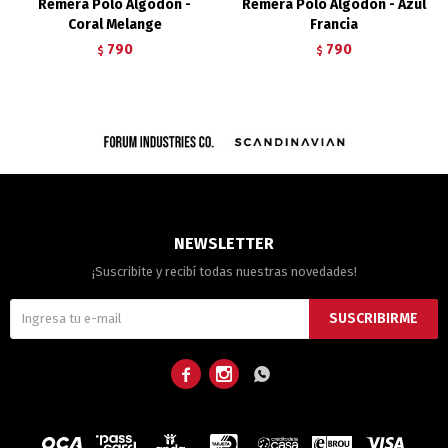
Remera Polo Algodón -
Remera Polo Algodón - Azul
Coral Melange
Francia
790
790
$
$
NEWSLETTER
¡Suscribite y recibí todas nuestras novedades!
SUSCRIBIRME


