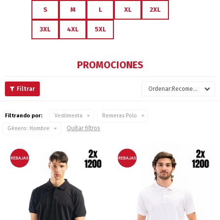
S
M
L
XL
2XL
3XL
4XL
5XL
PROMOCIONES
Recomendados
Filtrando por:
Vestimenta
Remeras Polo
Quitar filtros
Género:
Hombre