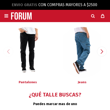
ENVIO GRATIS
CON COMPRAS MAYORES A $2500

Pantalones
Jeans
¿QUÉ TALLE BUSCAS?
Puedes marcar mas de uno