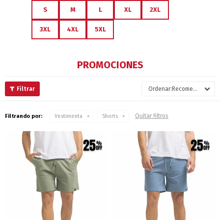
S
M
L
XL
2XL
3XL
4XL
5XL
PROMOCIONES
Recomendados
Quitar filtros
Filtrando por:
Vestimenta
Shorts