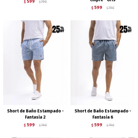
599
$
790
$
599
$
790
$
Short de Baño Estampado -
Short de Baño Estampado -
Fantasia 2
Fantasia 6
599
599
$
790
$
790
$
$