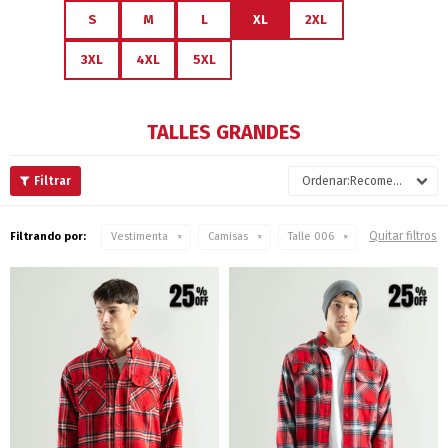
S
M
L
XL
2XL
3XL
4XL
5XL
TALLES GRANDES
Recomendados
Quitar filtros
Filtrando por:
Vestimenta
Camisas
Talle 006