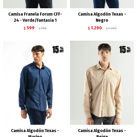
Camisa Franela Forum CFF-
Camisa Algodón Texas -
24 - Verde/Fantasia 1
Negro
599
1.290
$
790
$
1.490
$
$
Camisa Algodón Texas -
Camisa Algodón Texas -
Marino
Beige