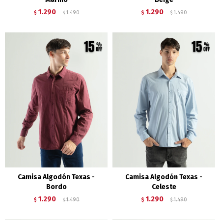
1.290
1.290
$
1.490
$
1.490
$
$
Camisa Algodón Texas -
Camisa Algodón Texas -
Bordo
Celeste
1.290
1.290
$
1.490
$
1.490
$
$