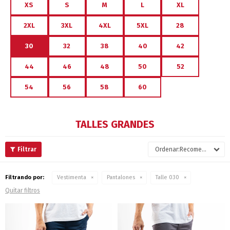
XS
S
M
L
XL
2XL
3XL
4XL
5XL
28
30
32
38
40
42
44
46
48
50
52
54
56
58
60
TALLES GRANDES
Recomendados
Filtrando por:
Vestimenta
Pantalones
Talle 030
Quitar filtros