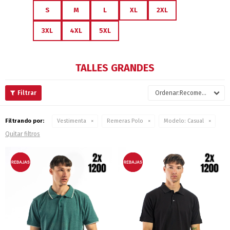
S
M
L
XL
2XL
3XL
4XL
5XL
TALLES GRANDES
Recomendados
Filtrando por:
Vestimenta
Remeras Polo
Modelo:
Casual
Quitar filtros