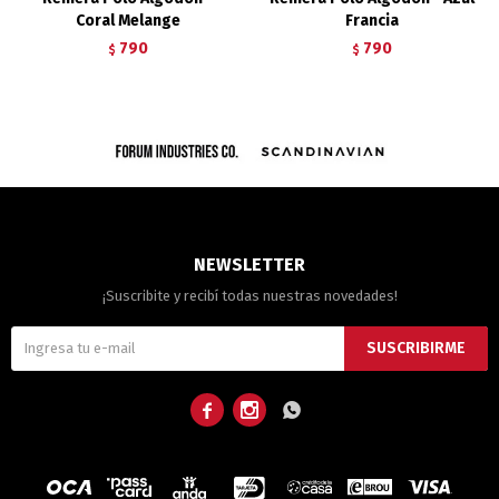
Coral Melange
Francia
790
790
$
$
NEWSLETTER
¡Suscribite y recibí todas nuestras novedades!
SUSCRIBIRME


