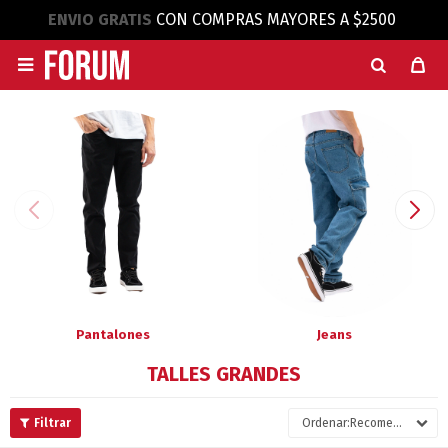
ENVIO GRATIS
CON COMPRAS MAYORES A $2500

Pantalones
Jeans
TALLES GRANDES
Recomendados