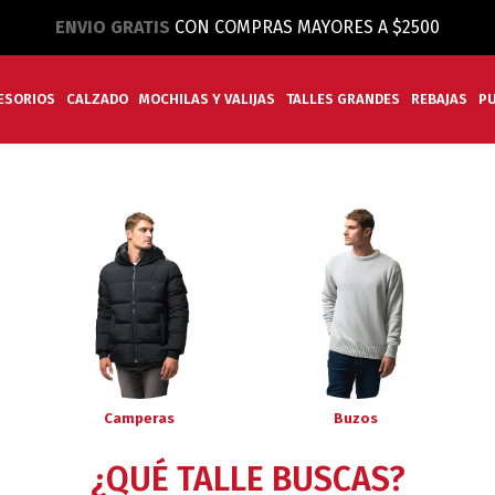
ENVIO GRATIS
CON COMPRAS MAYORES A $2500
ESORIOS
CALZADO
MOCHILAS Y VALIJAS
TALLES GRANDES
REBAJAS
P
Camperas
Buzos
¿QUÉ TALLE BUSCAS?