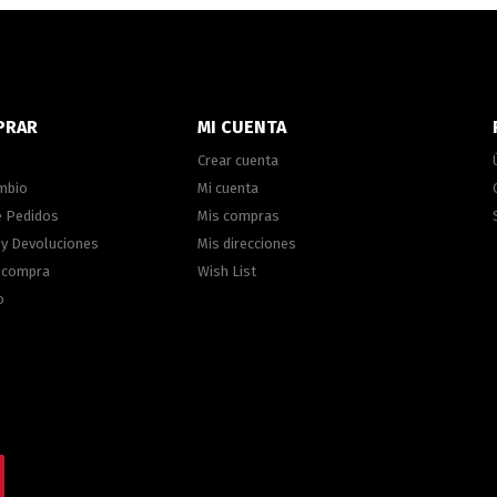
PRAR
MI CUENTA
Crear cuenta
ambio
Mi cuenta
e Pedidos
Mis compras
 y Devoluciones
Mis direcciones
e compra
Wish List
o