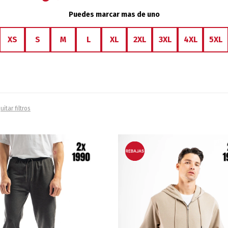
Puedes marcar mas de uno
XS
S
M
L
XL
2XL
3XL
4XL
5XL
uitar filtros