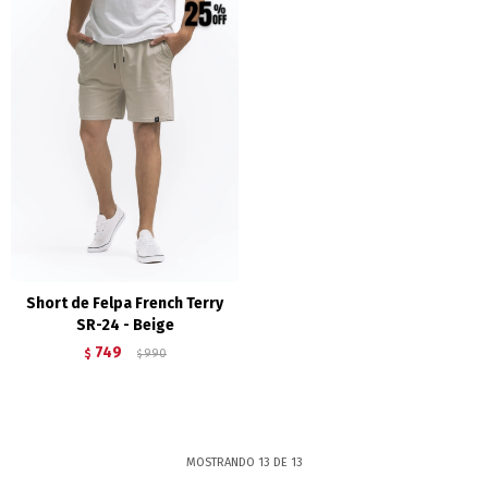
Short de Felpa French Terry
SR-24 - Beige
749
$
990
$
MOSTRANDO
13
DE
13