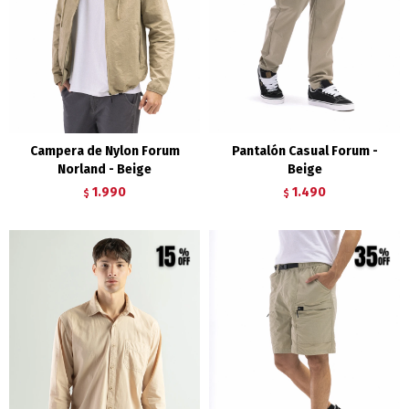
Campera de Nylon Forum
Pantalón Casual Forum -
Norland - Beige
Beige
1.990
1.490
$
$