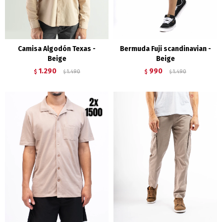
Camisa Algodón Texas -
Bermuda Fuji scandinavian -
Beige
Beige
1.290
990
$
1.490
$
1.490
$
$