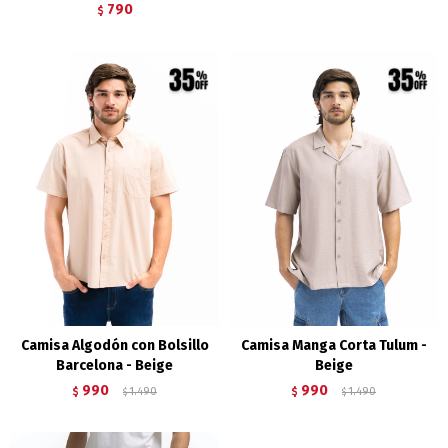
790
$
Camisa Algodón con Bolsillo
Camisa Manga Corta Tulum -
Barcelona - Beige
Beige
990
990
$
1.490
$
1.490
$
$