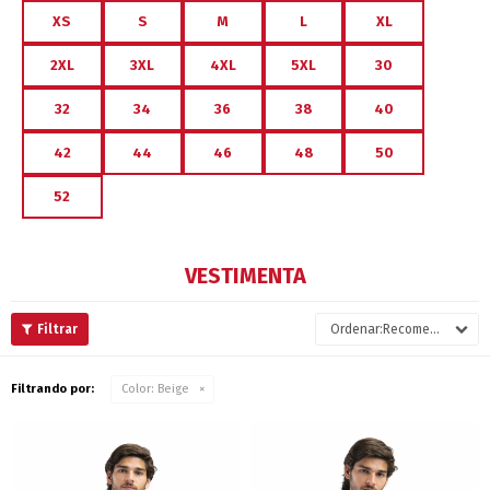
XS
S
M
L
XL
2XL
3XL
4XL
5XL
30
32
34
36
38
40
42
44
46
48
50
52
VESTIMENTA
Recomendados
Filtrando por:
Color:
Beige