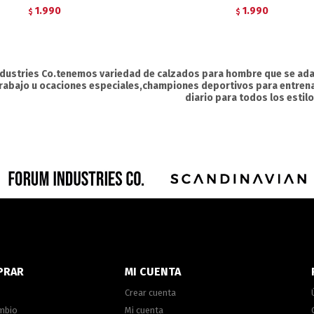
1.990
1.990
$
$
ndustries Co.tenemos variedad de calzados para hombre que se ada
 trabajo u ocaciones especiales,championes deportivos para entre
diario para todos los estil
PRAR
MI CUENTA
Crear cuenta
ambio
Mi cuenta