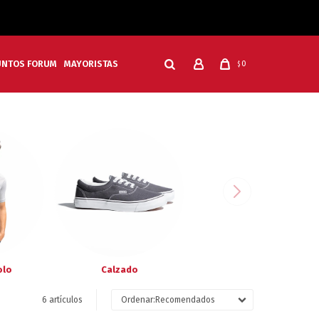
UNTOS FORUM
MAYORISTAS
0
$
olo
Calzado
6 artículos
Recomendados