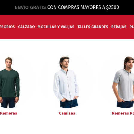
ENVIO GRATIS
CON COMPRAS MAYORES A $2500
ESORIOS
CALZADO
MOCHILAS Y VALIJAS
TALLES GRANDES
REBAJAS
P
Remeras
Camisas
Remeras P