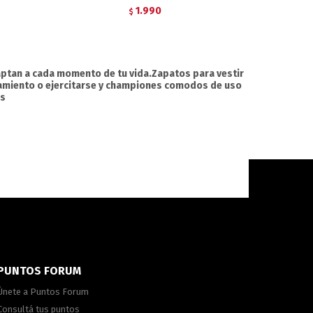
1.990
$
ptan a cada momento de tu vida.Zapatos para vestir
namiento o ejercitarse y championes comodos de uso
os
PUNTOS FORUM
Únete a Puntos Forum
Consultá tus puntos