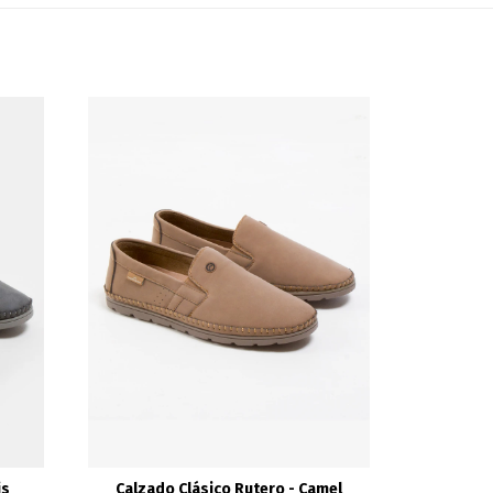
is
Calzado Clásico Rutero - Camel