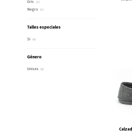
Gris
(2)
Negro
(1)
Talles especiales
Si
(6)
Género
Unisex
(6)
Calzad