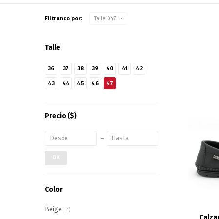
Filtrando por:
Talle 047
Talle
36
37
38
39
40
41
42
43
44
45
46
47
Precio
($)
OK
Color
Beige
(1)
Calza