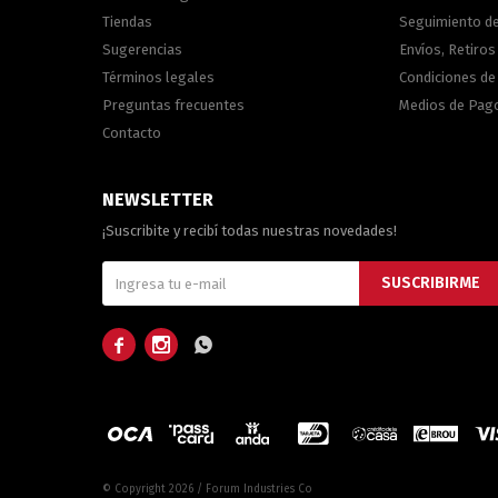
Tiendas
Seguimiento d
Sugerencias
Envíos, Retiros
Términos legales
Condiciones d
Preguntas frecuentes
Medios de Pag
Contacto
NEWSLETTER
¡Suscribite y recibí todas nuestras novedades!
SUSCRIBIRME



© Copyright 2026 / Forum Industries Co