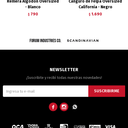
Remera Algodón Oversized
Canguro de Felpa Oversized
- Blanco
California - Negro
790
1.690
$
$
NEWSLETTER
¡Suscribite y recibí todas nuestras novedades!
SUSCRIBIRME


