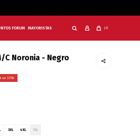
UNTOS FORUM
MAYORISTAS
0
$
/C Noronia - Negro
33
L
3XL
4XL
5XL