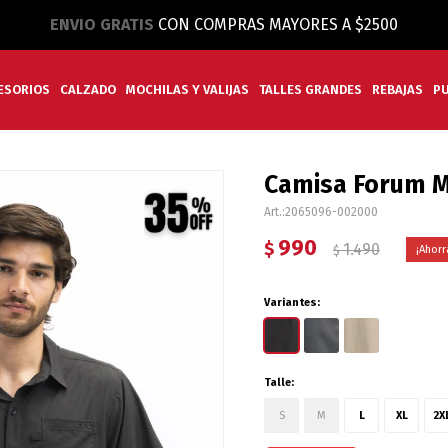
ENVIO GRATIS
CON COMPRAS MAYORES A $2500
ESORIOS
CALZADO
MOCHILAS Y VALIJAS
TALLES GRANDES
REBAJAS
P
Camisa Forum M
2065096-002000
990
$
1.490
$
Variantes:
Talle:
S
M
L
XL
2X