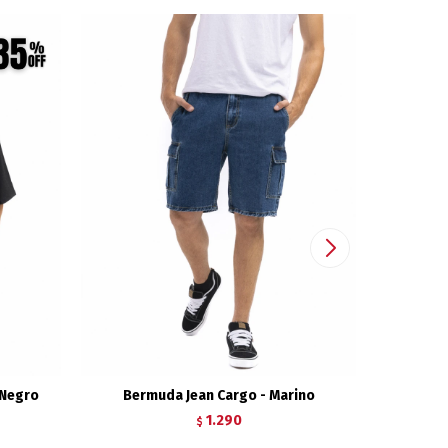
 Negro
Bermuda Jean Cargo - Marino
Bermuda
1.290
$