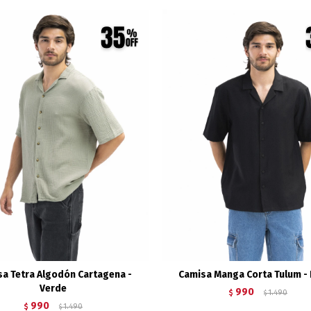
a Tetra Algodón Cartagena -
Camisa Manga Corta Tulum -
Verde
990
$
1.490
$
990
$
1.490
$