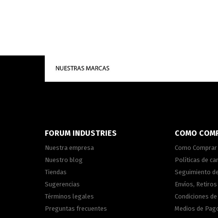
FORUM INDUSTRIES
COMO COM
Nuestra empresa
Como Comprar
Nuestro blog
Políticas de c
Tiendas
Seguimiento d
Sugerencias
Envíos, Retiros
Términos legales
Condiciones d
Preguntas frecuentes
Medios de Pag