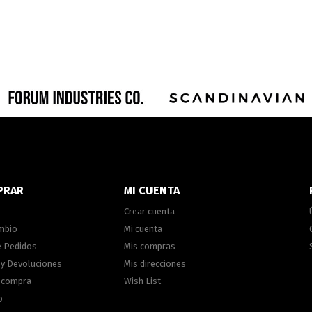
PRAR
MI CUENTA
Crear cuenta
ambio
Mi cuenta
e Pedidos
Mis compras
 y Devoluciones
Mis direcciones
e compra
Wish List
o