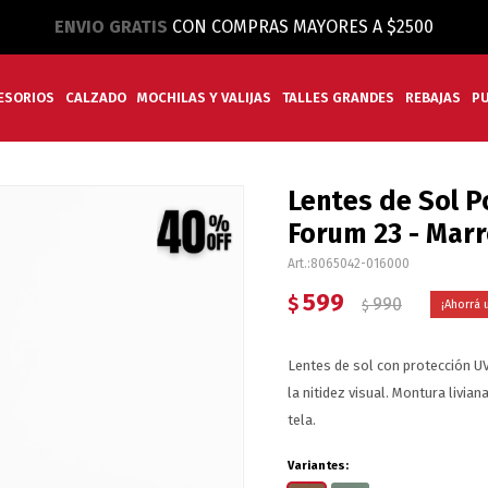
ENVIO GRATIS
CON COMPRAS MAYORES A $2500
ESORIOS
CALZADO
MOCHILAS Y VALIJAS
TALLES GRANDES
REBAJAS
P
Lentes de Sol P
Forum 23 - Mar
8065042-016000
599
$
990
$
Lentes de sol con protección UV
la nitidez visual. Montura livia
tela.
Variantes: