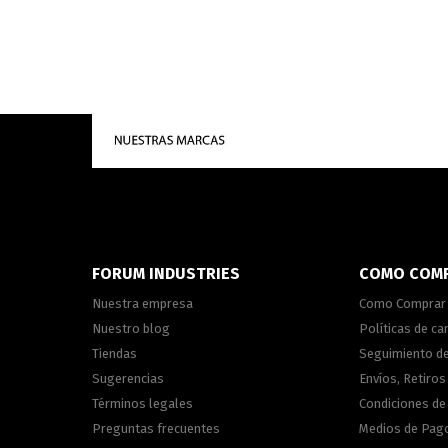
FORUM INDUSTRIES
COMO COM
Nuestra empresa
Como Comprar
Nuestro blog
Políticas de c
Tiendas
Seguimiento d
Sugerencias
Envíos, Retiros
Términos legales
Condiciones d
Preguntas frecuentes
Medios de Pag