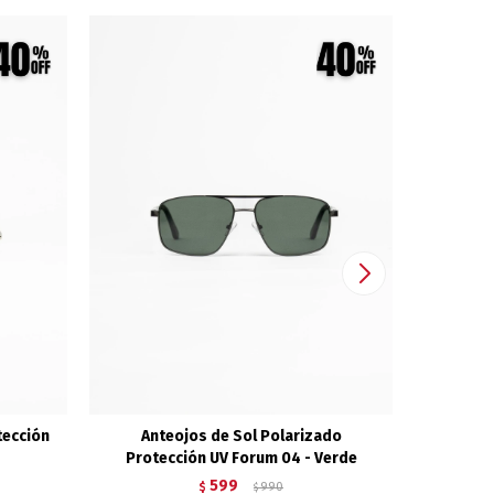
tección
Anteojos de Sol Polarizado
Lentes d
Protección UV Forum 04 - Verde
599
$
990
$