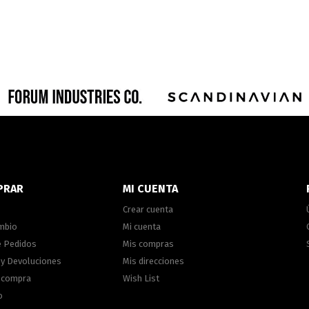
PRAR
MI CUENTA
Crear cuenta
ambio
Mi cuenta
e Pedidos
Mis compras
 y Devoluciones
Mis direcciones
e compra
Wish List
o