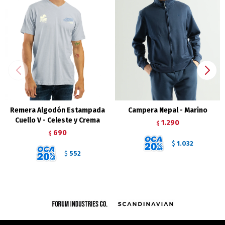
Remera Algodón Estampada
Campera Nepal - Marino
Cuello V - Celeste y Crema
1.290
$
690
$
1.032
$
552
$