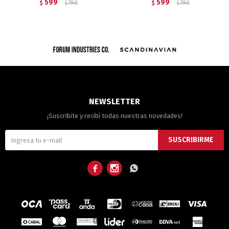
599
599
$
790
$
790
$
$
NEWSLETTER
¡Suscribite y recibí todas nuestras novedades!
SUSCRIBIRME


