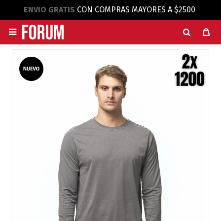
ENVIO GRATIS
CON COMPRAS MAYORES A $2500
